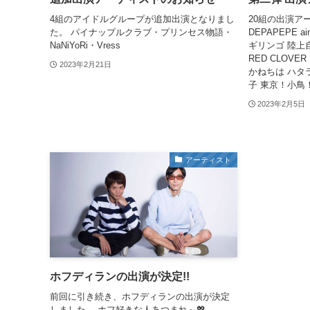
4組のアイドルグループが追加出演となりまし
20組の出演ア
た。 パイナップルクラブ・プリンセス物語・
DEPAPEPE ai
NaNiYoRi・Vress
ギリンゴ 陸上自
RED CLOVER Squ
2023年2月21日
かねちは ハタ
子 東京！小鳥！
2023年2月5日
アーティスト
ホフディランの出演が決定!!
前回に引き続き、ホフディランの出演が決定
しました。 ホフ好きな人あつまれ～💖