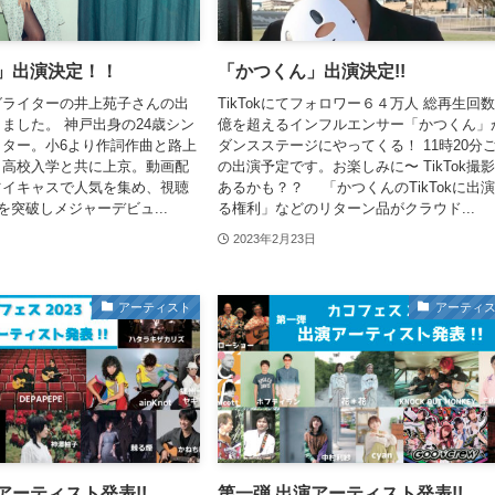
子」出演決定！！
「かつくん」出演決定!!
グライターの井上苑子さんの出
TikTokにてフォロワー６４万人 総再生回数
ました。 神戸出身の24歳シン
億を超えるインフルエンサー「かつくん」
ター。小6より作詞作曲と路上
ダンスステージにやってくる！ 11時20分
、高校入学と共に上京。動画配
の出演予定です。お楽しみに〜 TikTok撮
ツイキャスで人気を集め、視聴
あるかも？？ 「かつくんのTikTokに出
を突破しメジャーデビュ...
る権利」などのリターン品がクラウド...
2023年2月23日
アーティスト
アーティ
アーティスト発表!!
第一弾 出演アーティスト発表!!