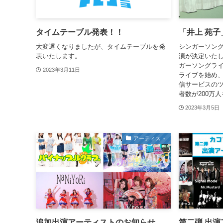
タイムテーブル発表！！
「井上 苑
大変遅くなりましたが、タイムテーブルを発
シンガーソン
表いたします。
演が決定いたし
ガーソングライ
2023年3月11日
ライブを始め
信サービスの
者数が200万人
2023年3月5日
アーティスト
追加出演アーティストのお知らせ
第二弾 出演