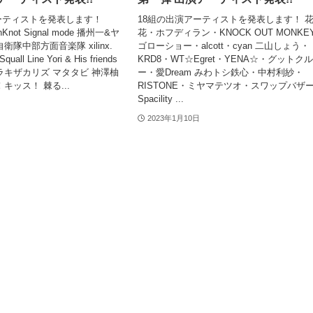
ーティストを発表します！
18組の出演アーティストを発表します！ 
nKnot Signal mode 播州一&ヤ
花・ホフディラン・KNOCK OUT MONKE
衛隊中部方面音楽隊 xilinx.
ゴローショー・alcott・cyan 二山しょう・
all Line Yori & His friends
KRD8・WT☆Egret・YENA☆・グットク
ラキザカリズ マタタビ 神澤柚
ー・愛Dream みわトシ鉄心・中村利紗・
キッス！ 棘る...
RISTONE・ミヤマテツオ・スワップバザ
Spacility ...
2023年1月10日